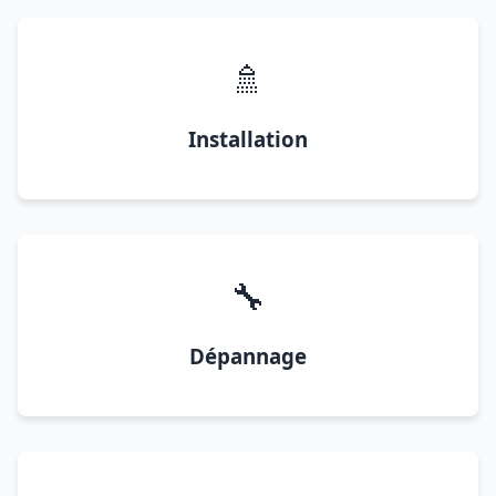
🚿
Installation
🔧
Dépannage