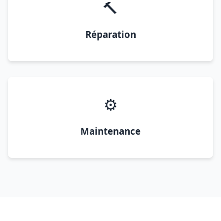
🔨
Réparation
⚙️
Maintenance