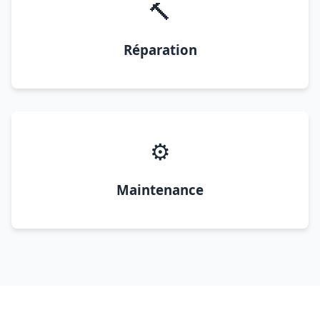
🔨
Réparation
⚙️
Maintenance