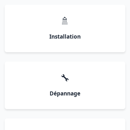
🚿
Installation
🔧
Dépannage