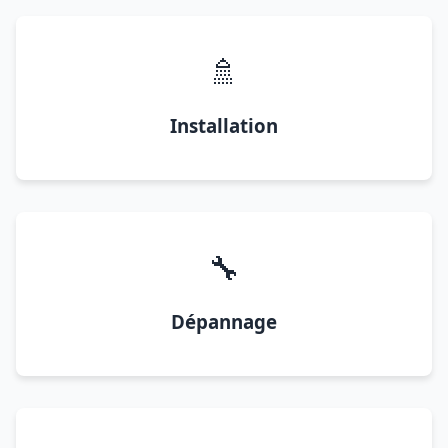
🚿
Installation
🔧
Dépannage