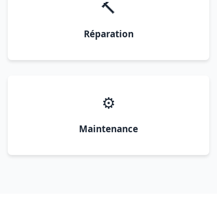
🔨
Réparation
⚙️
Maintenance