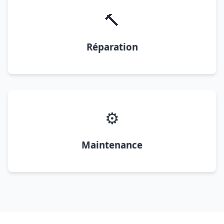
🔨
Réparation
⚙️
Maintenance