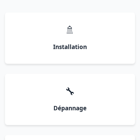
🚿
Installation
🔧
Dépannage