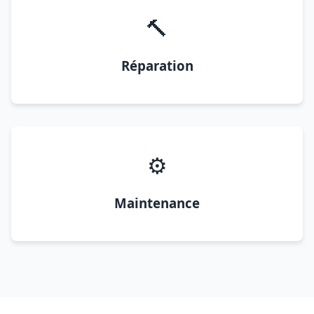
🔨
Réparation
⚙️
Maintenance