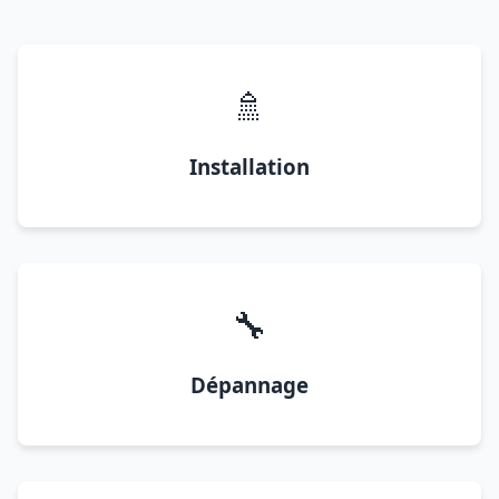
🚿
Installation
🔧
Dépannage