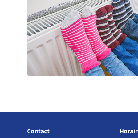
Contact
Horair