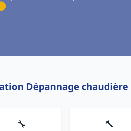
llation Dépannage chaudière
🔧
🔨