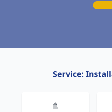
Service: Insta
🚿