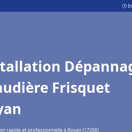
🕒 I
stallation Dépanna
udière Frisquet
yan
ion rapide et professionnelle à Royan (17200)