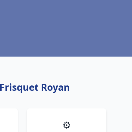
 Frisquet Royan
⚙️