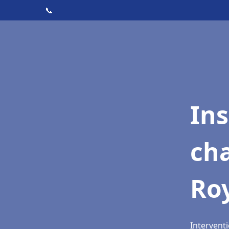
📞
In
cha
Ro
Intervent