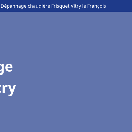
n Dépannage chaudière Frisquet Vitry le François
ge
try