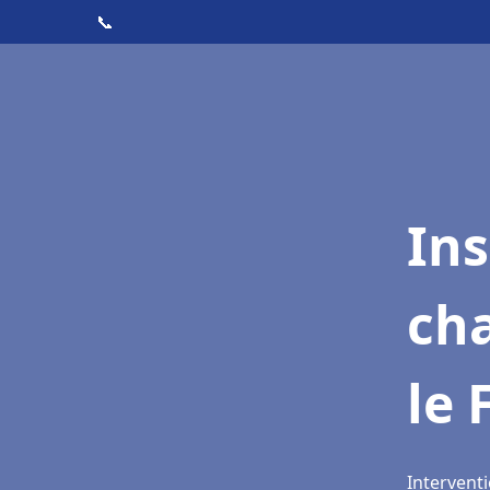
📞
In
cha
le 
Interventi