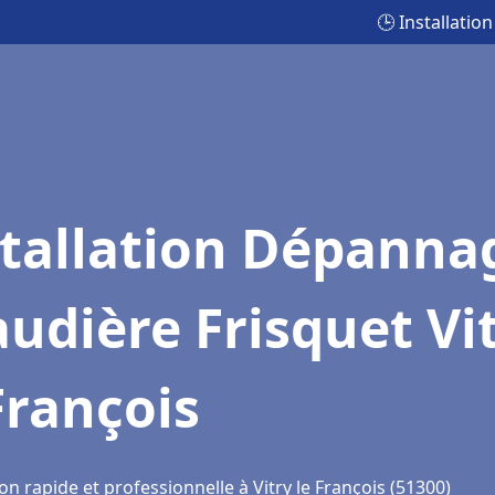
🕒 Installatio
stallation Dépanna
udière Frisquet Vi
François
on rapide et professionnelle à Vitry le François (51300)