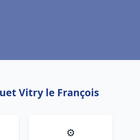
et Vitry le François
⚙️