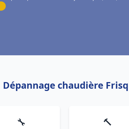
on Dépannage chaudière Frisqu
🔧
🔨