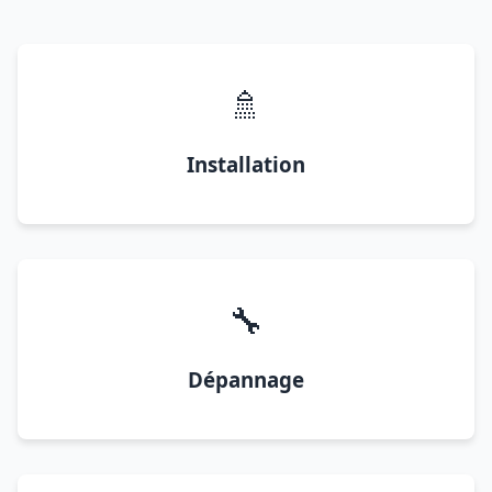
🚿
Installation
🔧
Dépannage