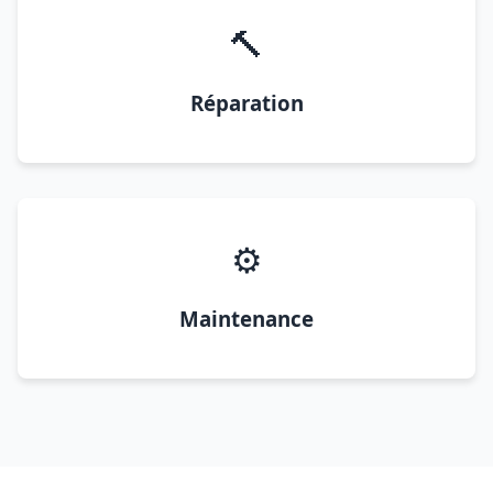
🔨
Réparation
⚙️
Maintenance