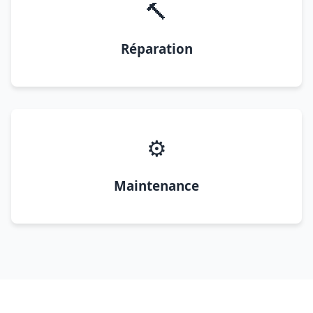
🔨
Réparation
⚙️
Maintenance