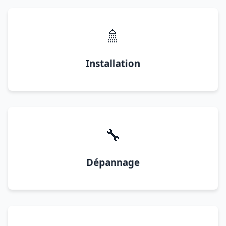
🚿
Installation
🔧
Dépannage