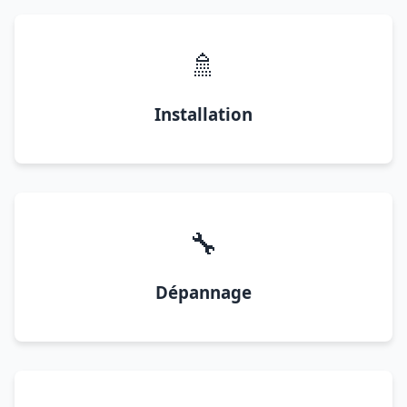
🚿
Installation
🔧
Dépannage