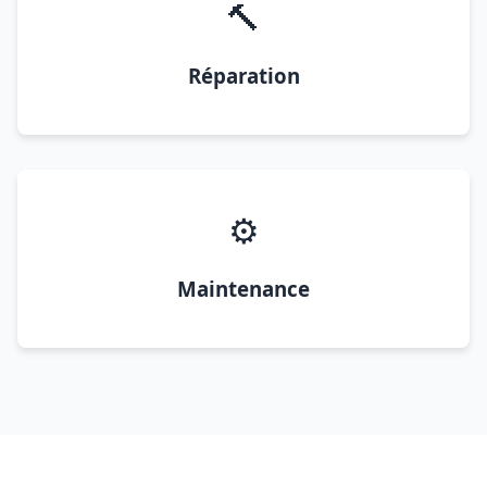
🔨
Réparation
⚙️
Maintenance