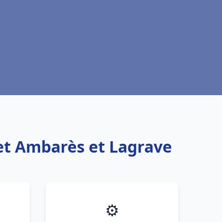
et Ambarès et Lagrave
⚙️