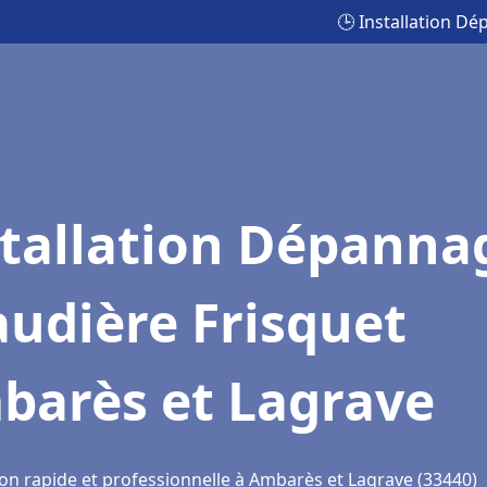
🕒 Installation D
stallation Dépanna
udière Frisquet
barès et Lagrave
ion rapide et professionnelle à Ambarès et Lagrave (33440)