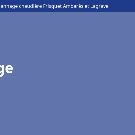
épannage chaudière Frisquet Ambarès et Lagrave
ge