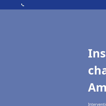
📞
In
cha
Am
Intervent