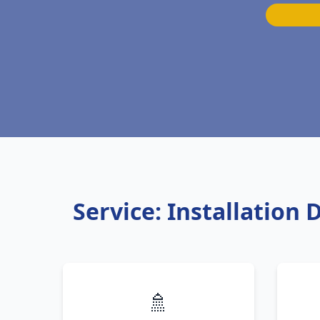
Service: Installatio
🚿