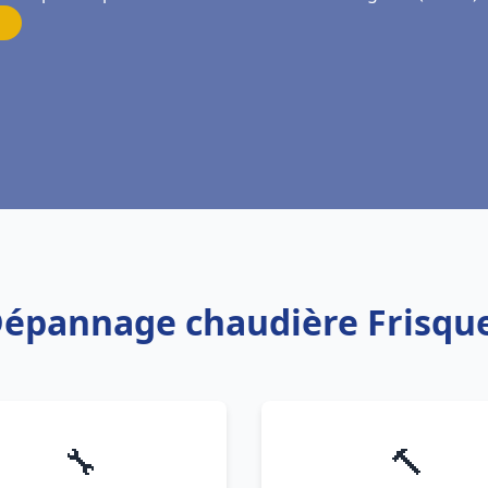
n Dépannage chaudière Frisqu
🔧
🔨