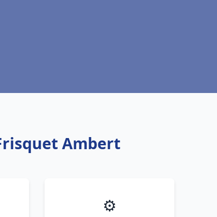
Frisquet Ambert
⚙️