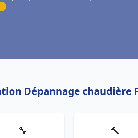
llation Dépannage chaudière 
🔧
🔨