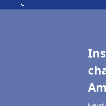
📞
In
cha
Am
Intervent