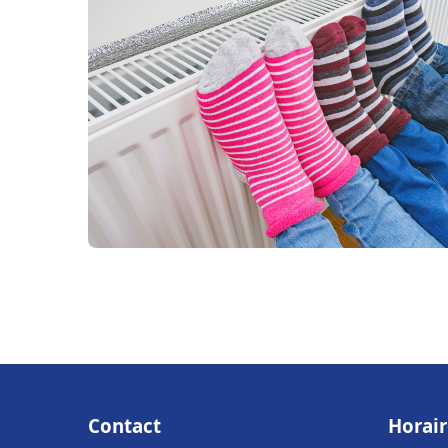
Contact
Horair