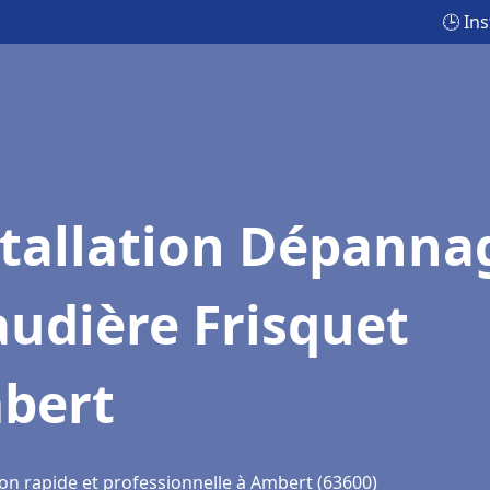
🕒 In
stallation Dépanna
udière Frisquet
bert
ion rapide et professionnelle à Ambert (63600)