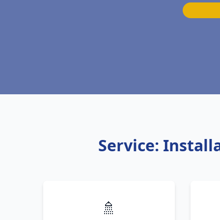
Service: Insta
🚿