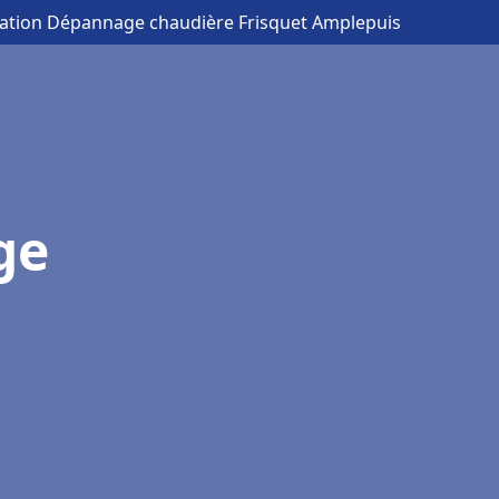
llation Dépannage chaudière Frisquet Amplepuis
ge