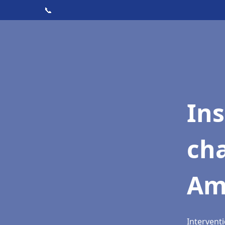
📞
In
cha
Am
Intervent