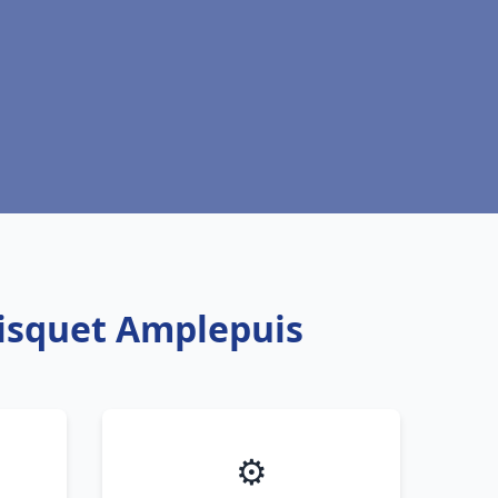
risquet Amplepuis
⚙️