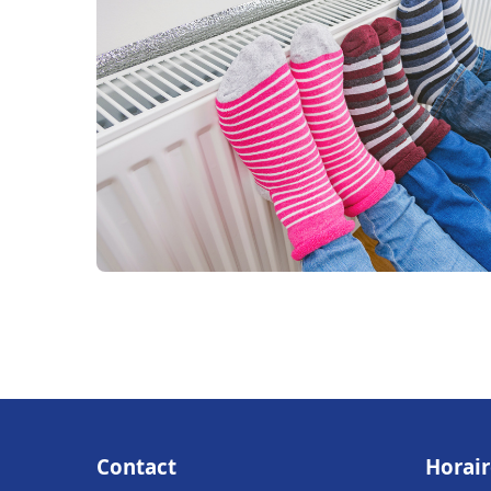
Contact
Horair