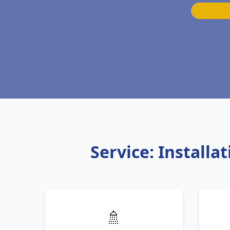
Service: Install
🚿