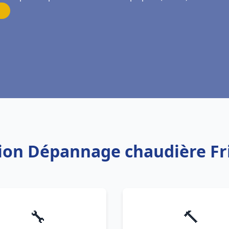
ation Dépannage chaudière F
🔧
🔨