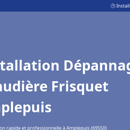
🕒 Insta
stallation Dépanna
udière Frisquet
plepuis
ion rapide et professionnelle à Amplepuis (69550)