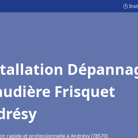
🕒 Ins
stallation Dépanna
udière Frisquet
drésy
ion rapide et professionnelle à Andrésy (78570)