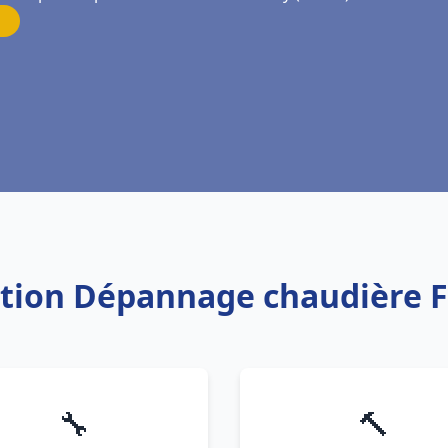
lation Dépannage chaudière 
🔧
🔨