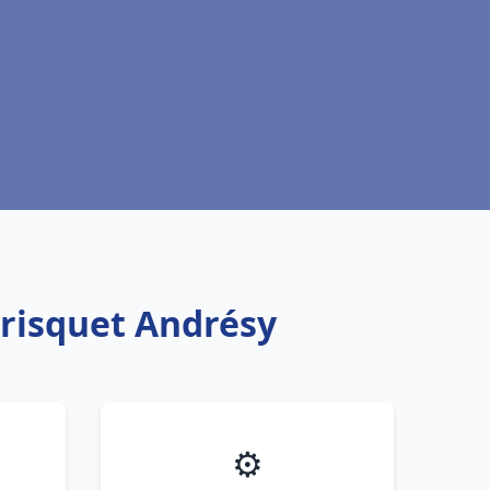
Frisquet Andrésy
⚙️