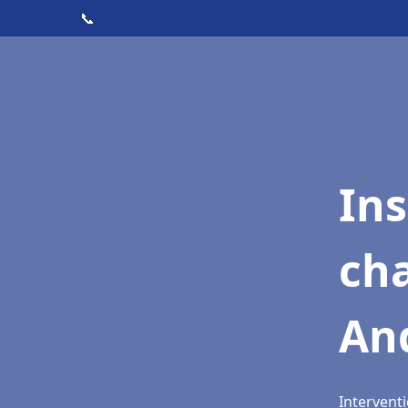
📞
In
cha
An
Intervent