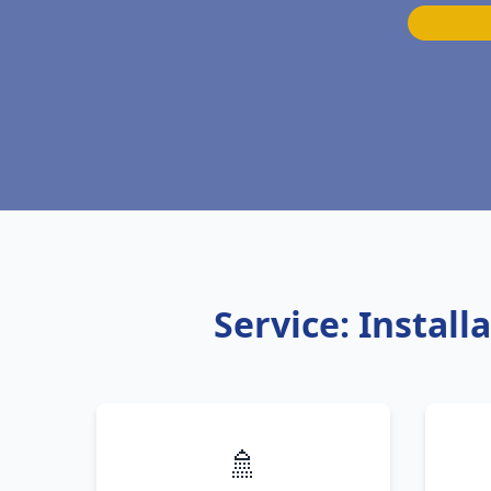
Service: Instal
🚿