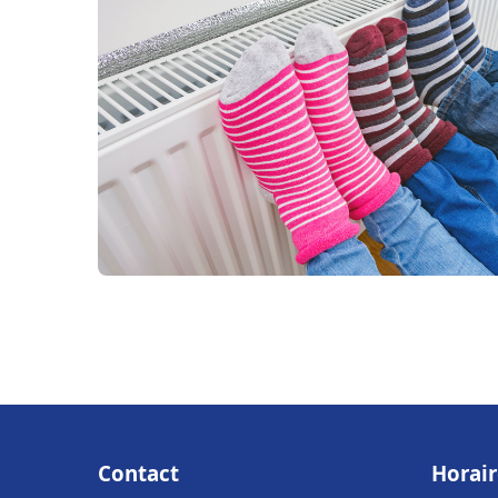
Contact
Horair