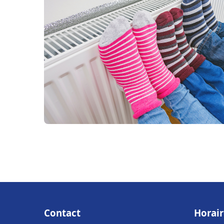
Contact
Horair