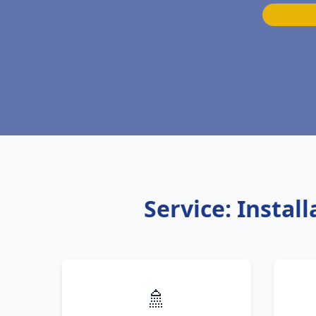
Service: Insta
🚿