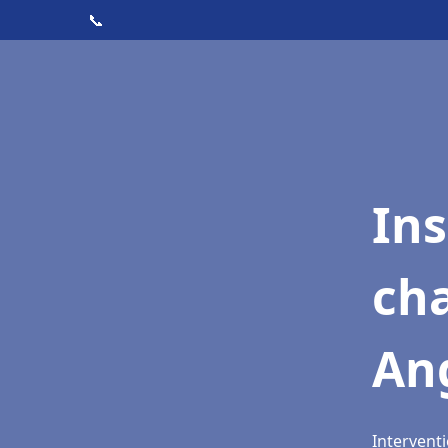
📞
In
cha
An
Interventi