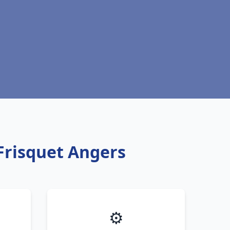
Frisquet Angers
⚙️