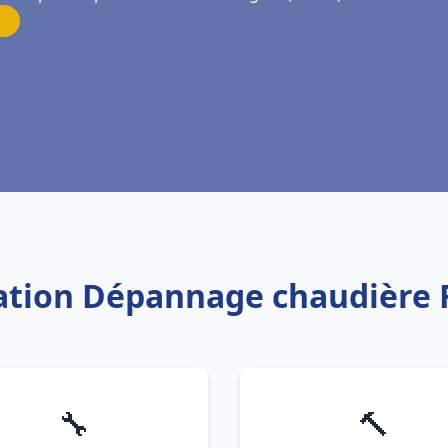
llation Dépannage chaudière 
🔧
🔨