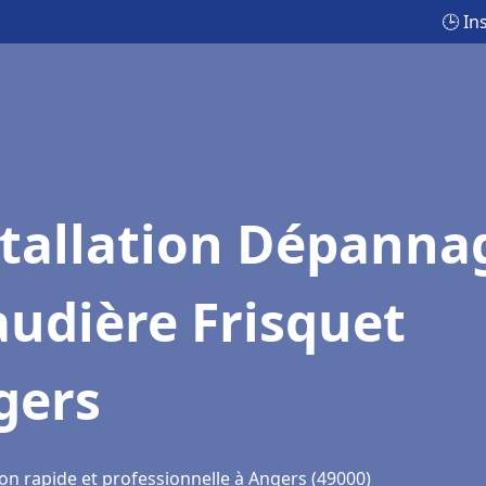
🕒 In
stallation Dépanna
udière Frisquet
gers
on rapide et professionnelle à Angers (49000)