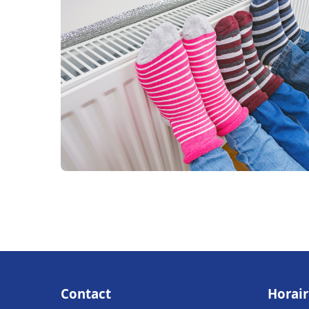
Contact
Horair