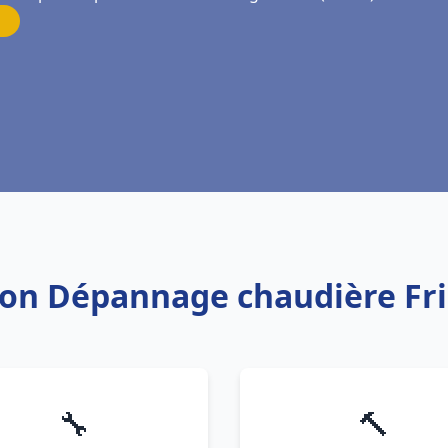
ation Dépannage chaudière F
🔧
🔨