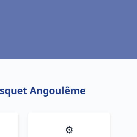
risquet Angoulême
⚙️