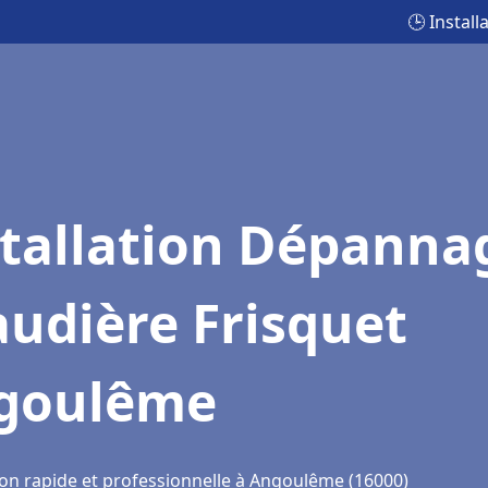
🕒 Instal
stallation Dépanna
udière Frisquet
goulême
ion rapide et professionnelle à Angoulême (16000)