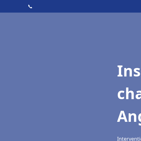
📞
In
cha
An
Intervent