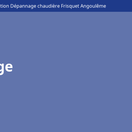
lation Dépannage chaudière Frisquet Angoulême
ge