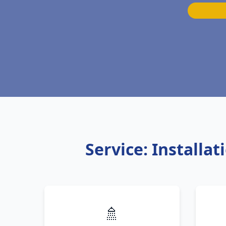
Service: Install
🚿