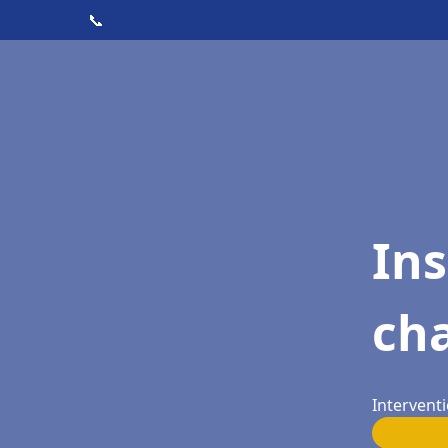
📞
In
cha
Interventi