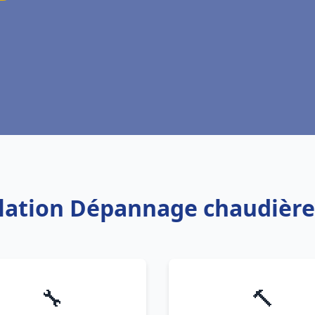
allation Dépannage chaudière
🔧
🔨