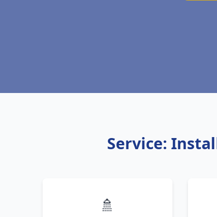
Service: Inst
🚿