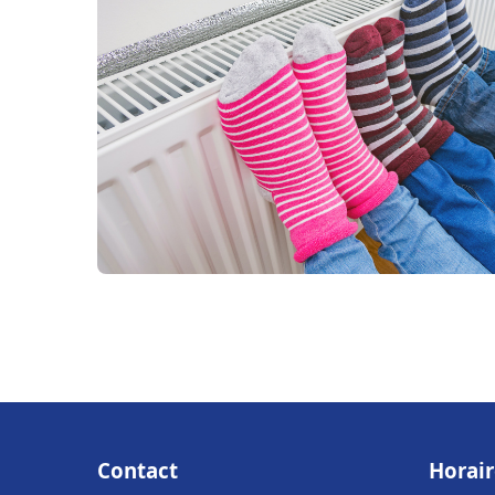
Contact
Horair