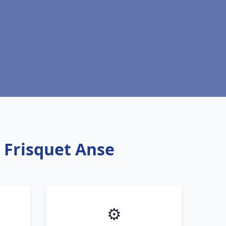
 Frisquet Anse
⚙️