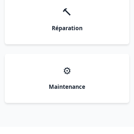
🔨
Réparation
⚙️
Maintenance