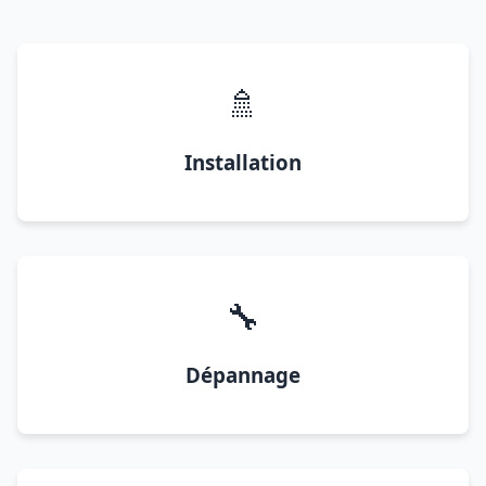
🚿
Installation
🔧
Dépannage