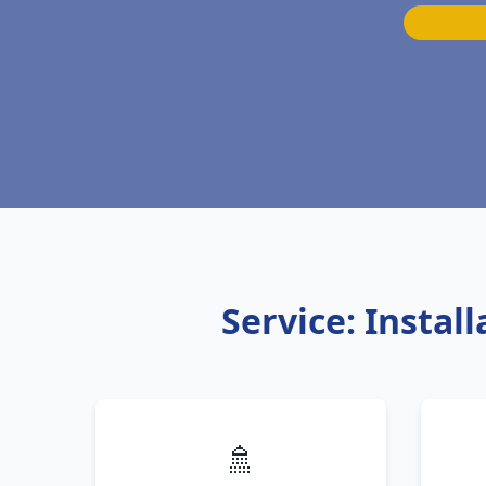
Service: Insta
🚿