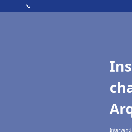
📞
In
cha
Ar
Interventi