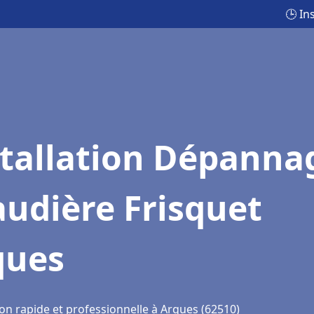
🕒 In
stallation Dépanna
udière Frisquet
ques
on rapide et professionnelle à Arques (62510)