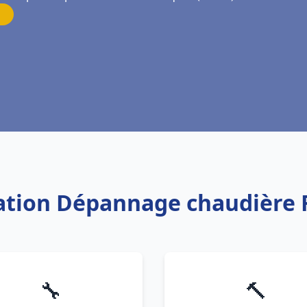
llation Dépannage chaudière 
🔧
🔨