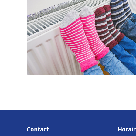
Contact
Horair