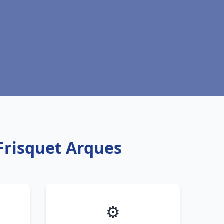
Frisquet Arques
⚙️