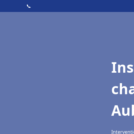
📞
In
cha
Au
Interventi