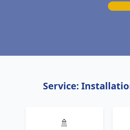
Service: Installat
🚿