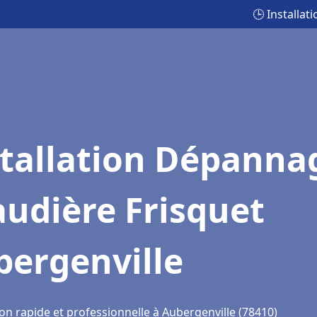
🕒 Installa
stallation Dépanna
udière Frisquet
bergenville
on rapide et professionnelle à Aubergenville (78410)