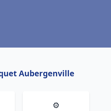
squet Aubergenville
⚙️