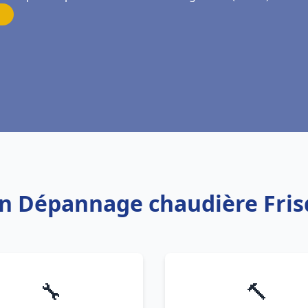
ion Dépannage chaudière Fri
🔧
🔨