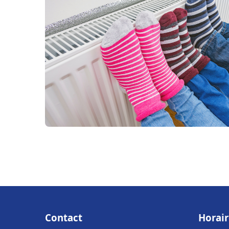
Contact
Horair