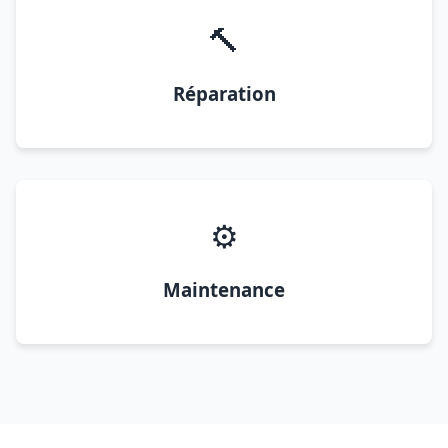
🔨
Réparation
⚙️
Maintenance