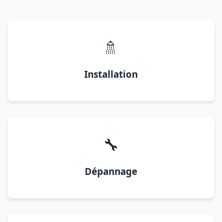
🚿
Installation
🔧
Dépannage