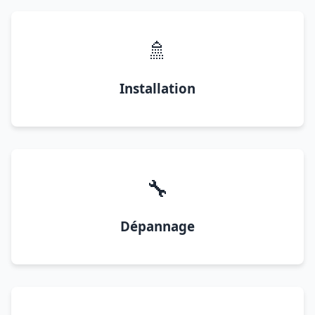
🚿
Installation
🔧
Dépannage