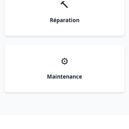
🔨
Réparation
⚙️
Maintenance