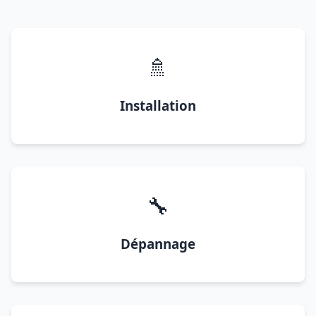
🚿
Installation
🔧
Dépannage