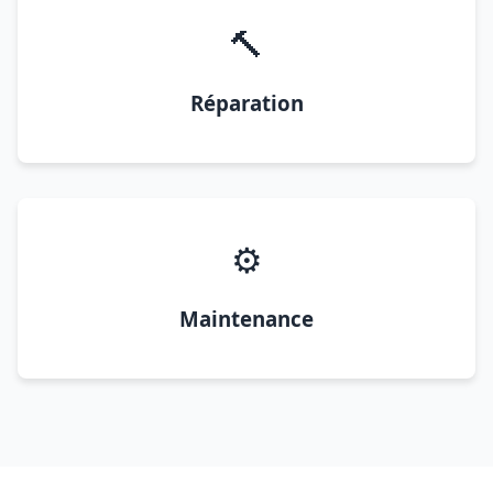
🔨
Réparation
⚙️
Maintenance