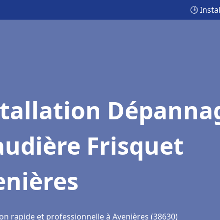
🕒 Inst
stallation Dépanna
udière Frisquet
enières
on rapide et professionnelle à Avenières (38630)