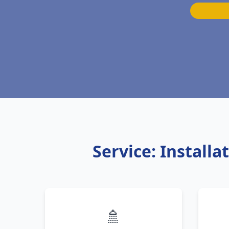
Service: Install
🚿