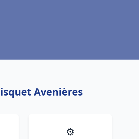
risquet Avenières
⚙️