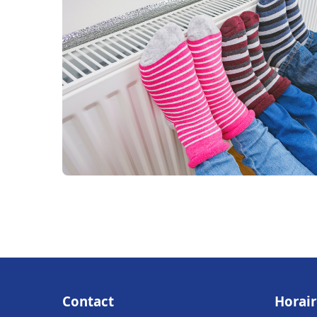
Contact
Horair