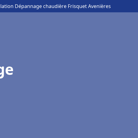
allation Dépannage chaudière Frisquet Avenières
ge