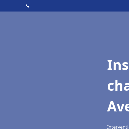
📞
In
cha
Av
Interventi