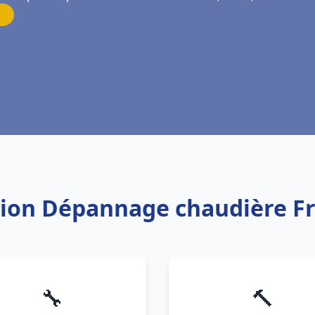
ation Dépannage chaudière F
🔧
🔨