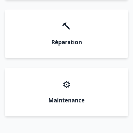
🔨
Réparation
⚙️
Maintenance