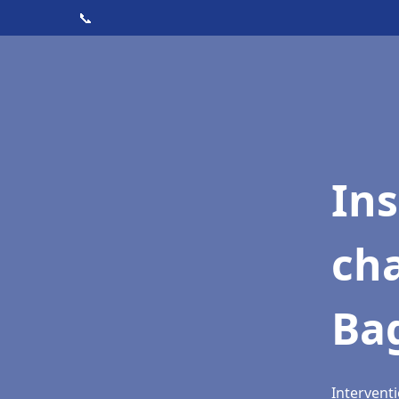
📞
In
cha
Bag
Interventi