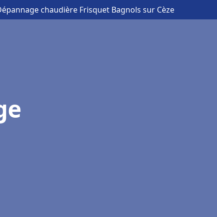
n Dépannage chaudière Frisquet Bagnols sur Cèze
ge