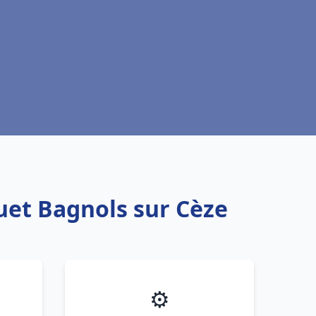
uet Bagnols sur Cèze
⚙️