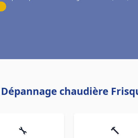
on Dépannage chaudière Frisq
🔧
🔨