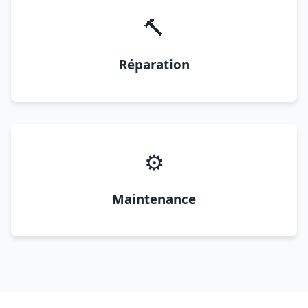
🔨
Réparation
⚙️
Maintenance