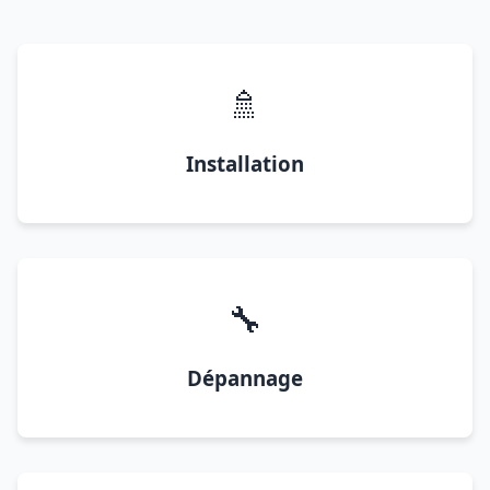
🚿
Installation
🔧
Dépannage