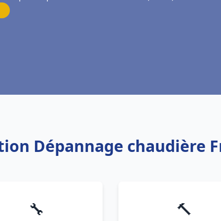
lation Dépannage chaudière F
🔧
🔨