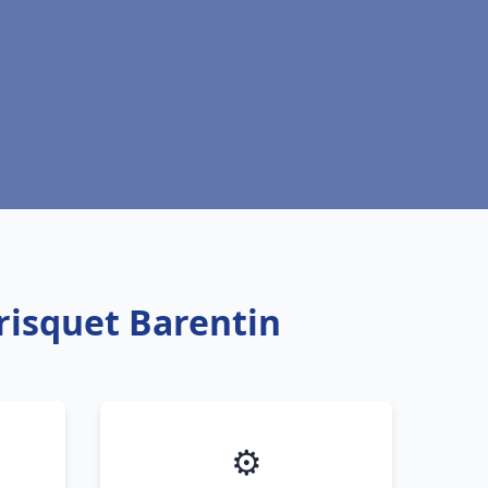
risquet Barentin
⚙️