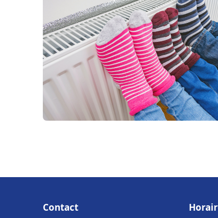
Contact
Horair