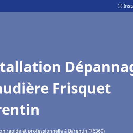
🕒 Ins
stallation Dépanna
udière Frisquet
rentin
on rapide et professionnelle à Barentin (76360)