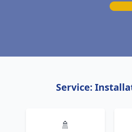
Service: Instal
🚿