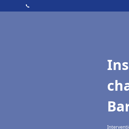
📞
In
cha
Ba
Interventi