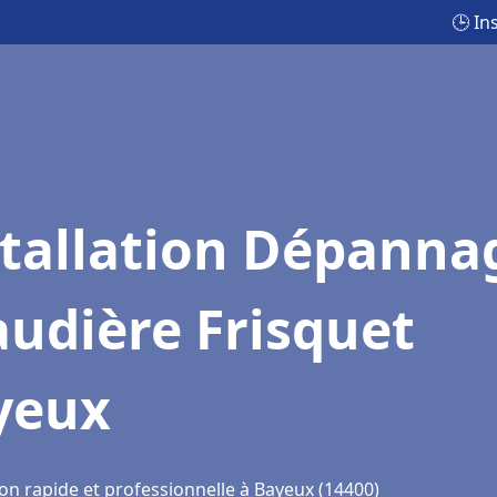
🕒 In
stallation Dépanna
udière Frisquet
yeux
on rapide et professionnelle à Bayeux (14400)