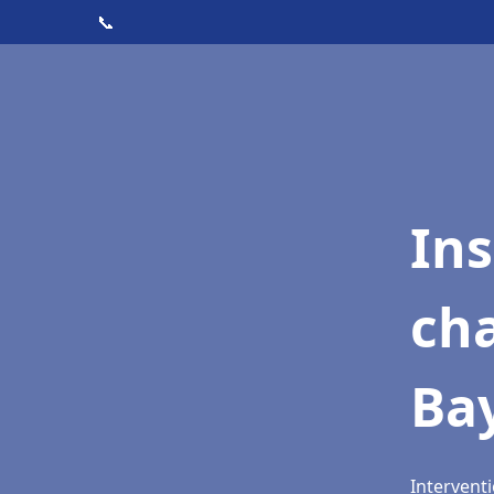
📞
In
cha
Ba
Interventi