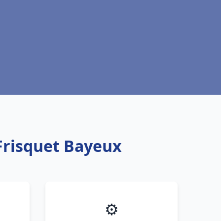
Frisquet Bayeux
⚙️