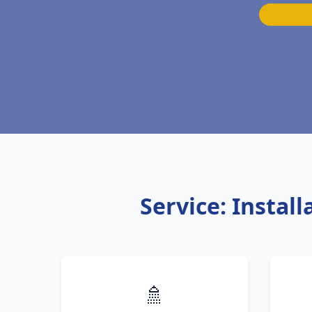
Service: Insta
🚿