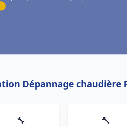
llation Dépannage chaudière 
🔧
🔨