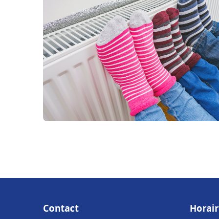
Contact
Horair