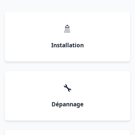
🚿
Installation
🔧
Dépannage