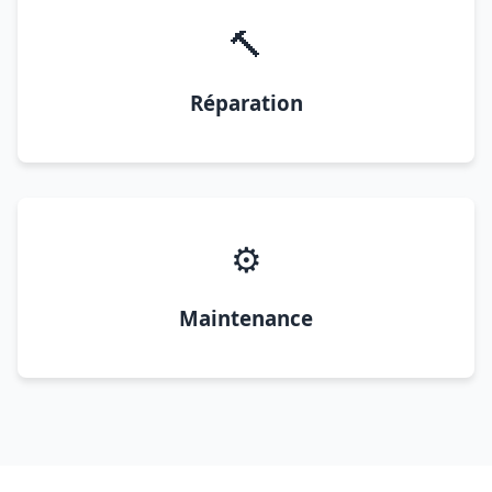
🔨
Réparation
⚙️
Maintenance