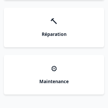
🔨
Réparation
⚙️
Maintenance