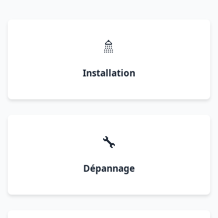
🚿
Installation
🔧
Dépannage