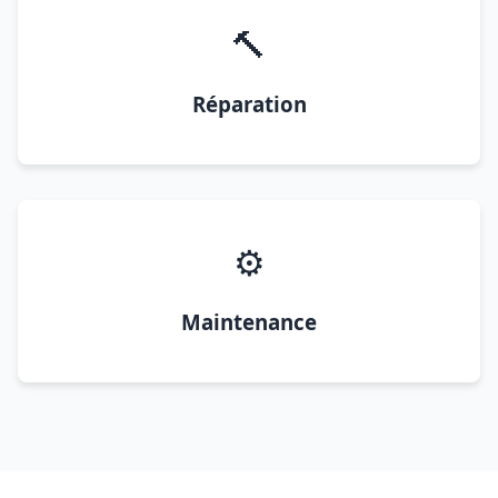
🔨
Réparation
⚙️
Maintenance