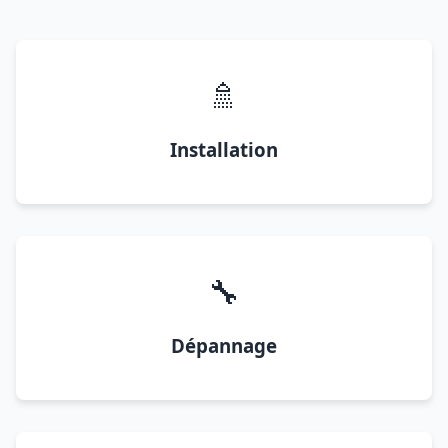
🚿
Installation
🔧
Dépannage