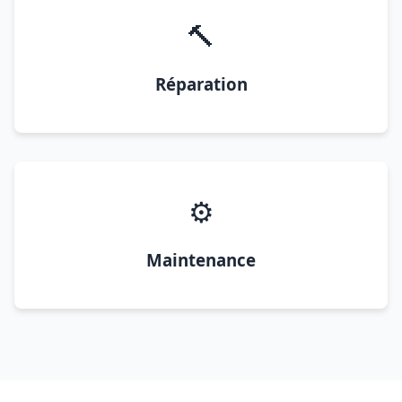
🔨
Réparation
⚙️
Maintenance