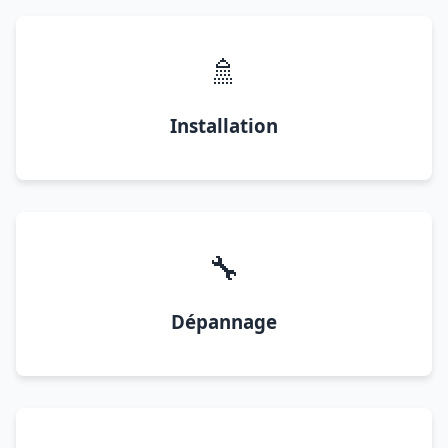
🚿
Installation
🔧
Dépannage