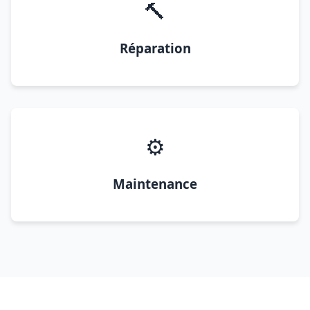
🔨
Réparation
⚙️
Maintenance