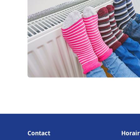
Contact
Horair