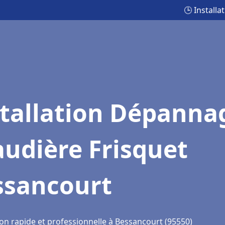
🕒 Install
stallation Dépanna
udière Frisquet
ssancourt
ion rapide et professionnelle à Bessancourt (95550)