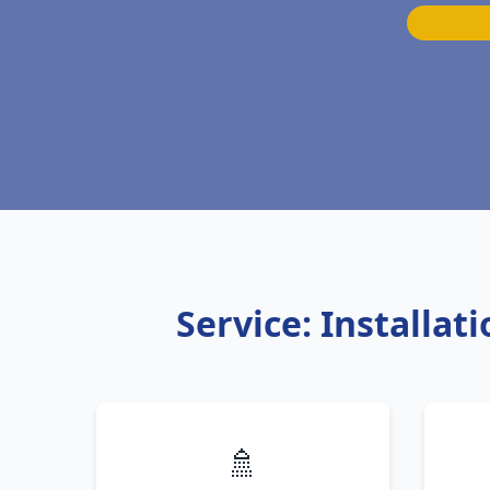
Service: Installa
🚿