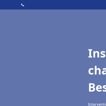
📞
In
cha
Be
Intervent