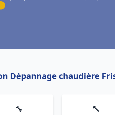
tion Dépannage chaudière Fr
🔧
🔨