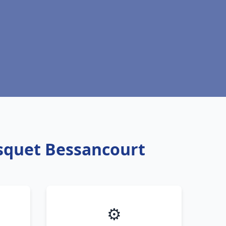
isquet Bessancourt
⚙️