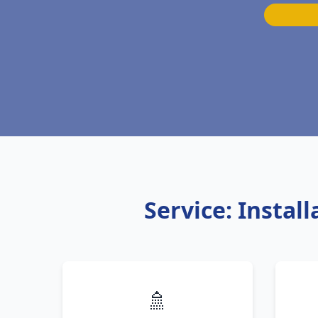
Service: Insta
🚿