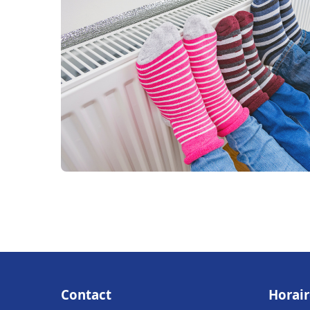
Contact
Horair