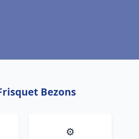
Frisquet Bezons
⚙️