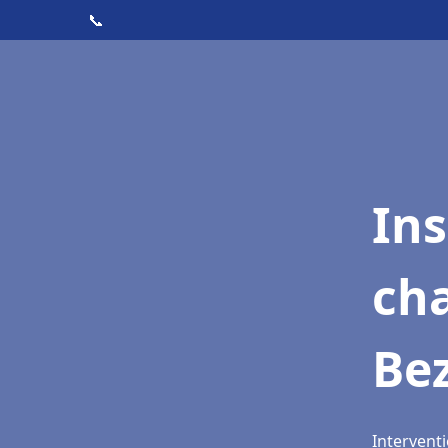
📞
In
cha
Be
Intervent