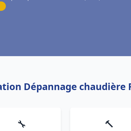
llation Dépannage chaudière 
🔧
🔨