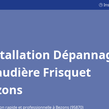
🕒 In
stallation Dépanna
udière Frisquet
zons
ion rapide et professionnelle à Bezons (95870)