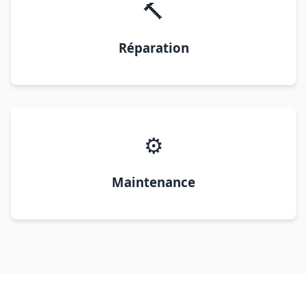
🔨
Réparation
⚙️
Maintenance