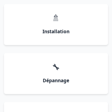
🚿
Installation
🔧
Dépannage