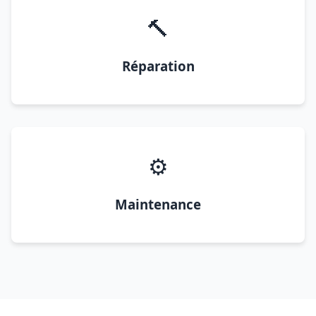
🔨
Réparation
⚙️
Maintenance