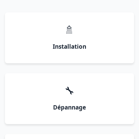
🚿
Installation
🔧
Dépannage