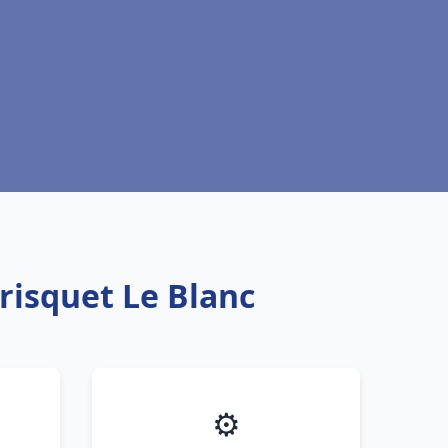
risquet Le Blanc
⚙️