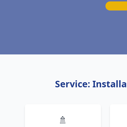
Service: Instal
🚿