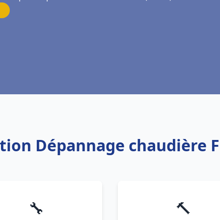
lation Dépannage chaudière F
🔧
🔨