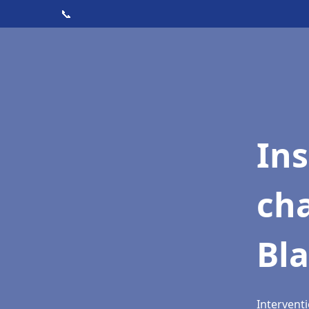
📞
In
cha
Bl
Interventi