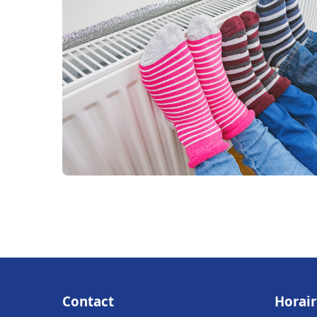
Contact
Horair