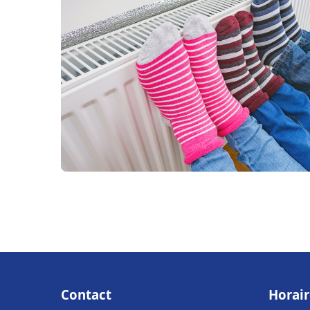
Contact
Horair