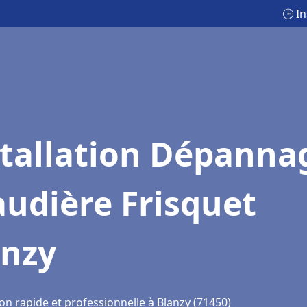
🕒 I
stallation Dépanna
udière Frisquet
anzy
on rapide et professionnelle à Blanzy (71450)