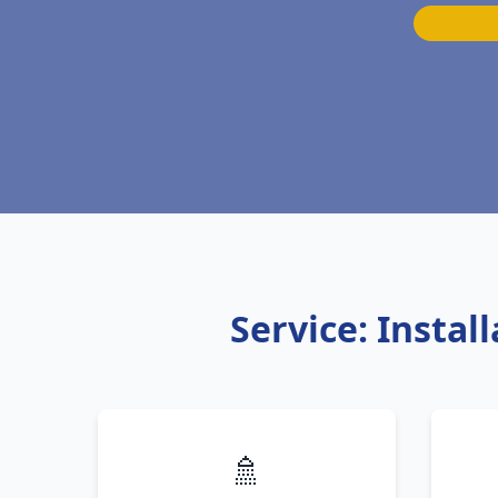
Service: Insta
🚿