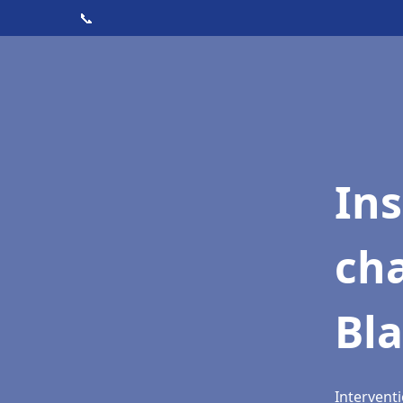
📞
In
cha
Bl
Interventi