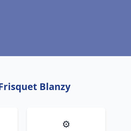
Frisquet Blanzy
⚙️