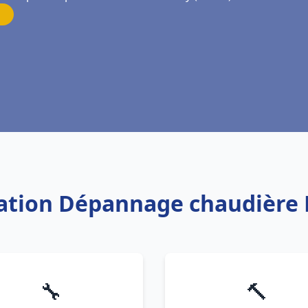
llation Dépannage chaudière 
🔧
🔨