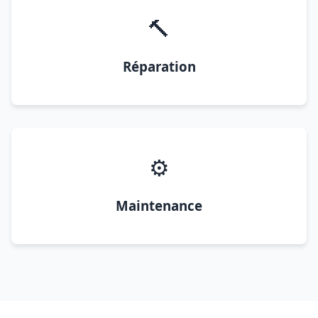
🔨
Réparation
⚙️
Maintenance