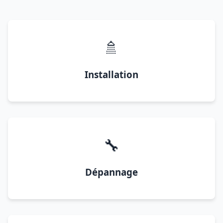
🚿
Installation
🔧
Dépannage