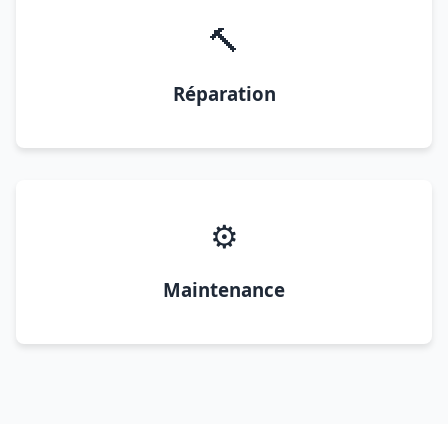
🔨
Réparation
⚙️
Maintenance