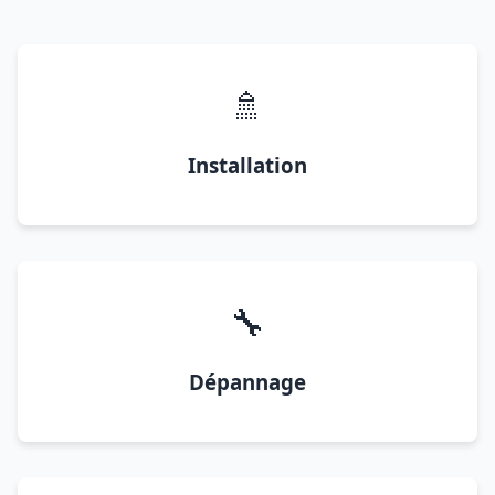
🚿
Installation
🔧
Dépannage