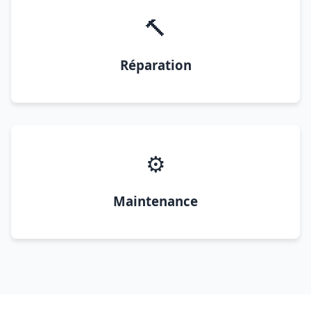
🔨
Réparation
⚙️
Maintenance