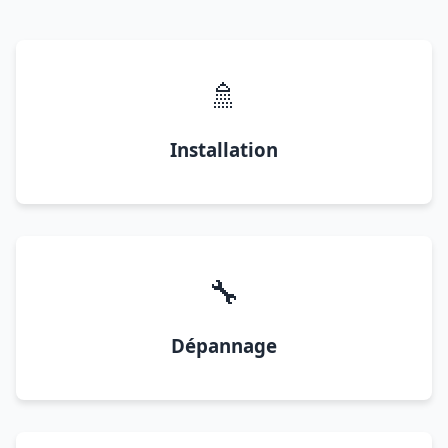
🚿
Installation
🔧
Dépannage