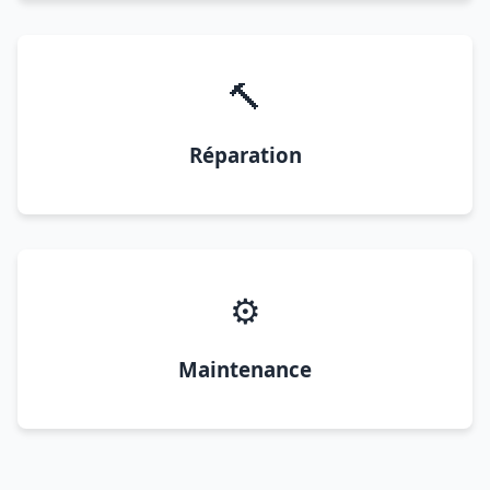
🔨
Réparation
⚙️
Maintenance