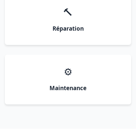
🔨
Réparation
⚙️
Maintenance