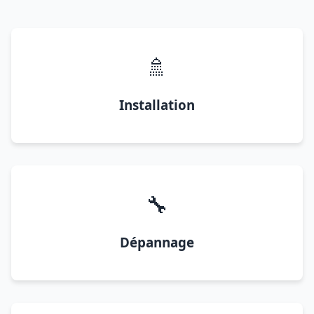
🚿
Installation
🔧
Dépannage