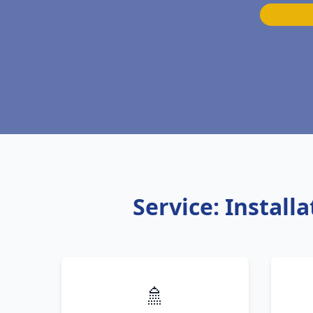
Service: Instal
🚿