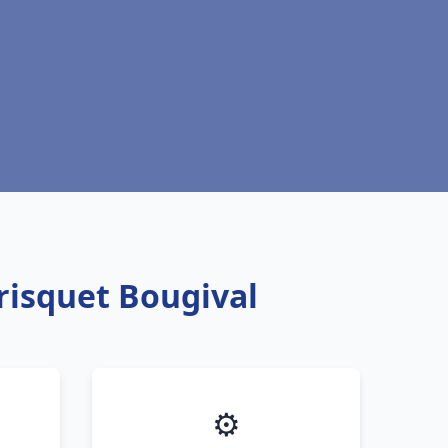
risquet Bougival
⚙️