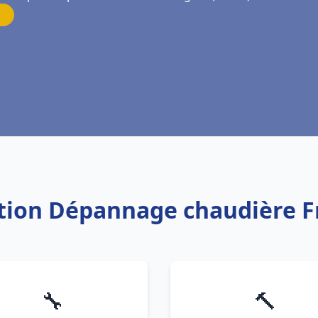
lation Dépannage chaudière F
🔧
🔨