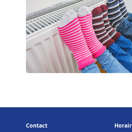
Contact
Horair