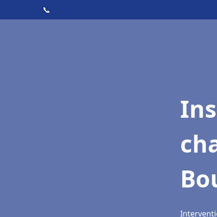
📞
In
cha
Bo
Interventi