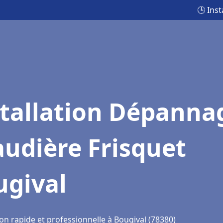
🕒 Ins
stallation Dépanna
udière Frisquet
ugival
on rapide et professionnelle à Bougival (78380)