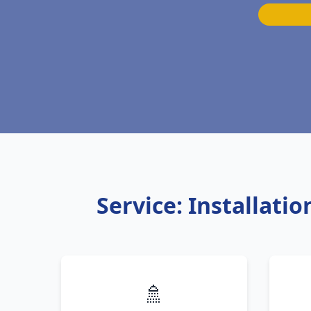
Service: Installat
🚿