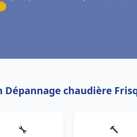
ion Dépannage chaudière Fris
🔧
🔨