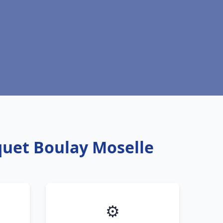
quet Boulay Moselle
⚙️