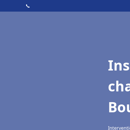
📞
In
cha
Bo
Interventi