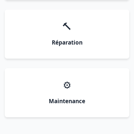
🔨
Réparation
⚙️
Maintenance