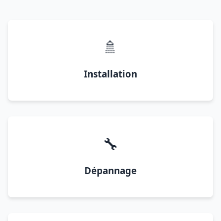
🚿
Installation
🔧
Dépannage