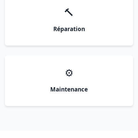
🔨
Réparation
⚙️
Maintenance