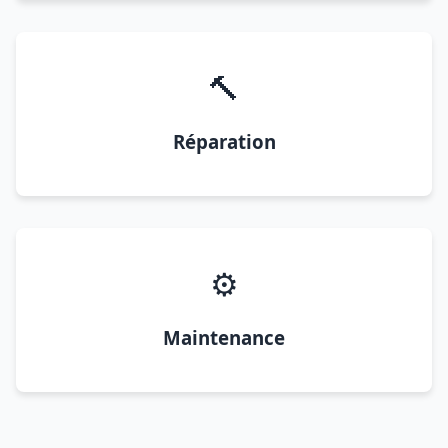
🔨
Réparation
⚙️
Maintenance